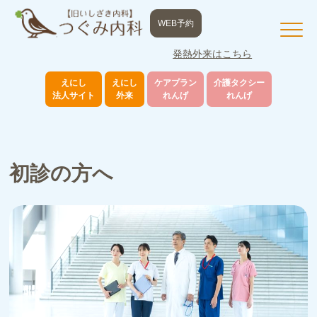
WEB予約
発熱外来はこちら
えにし
えにし
ケアプラン
介護タクシー
法人サイト
外来
れんげ
れんげ
初診の方へ