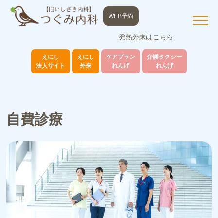
WEB予約
発熱外来はこちら
えにし
えにし
ケアプラン
介護タクシー
法人サイト
外来
れんげ
れんげ
自費診療