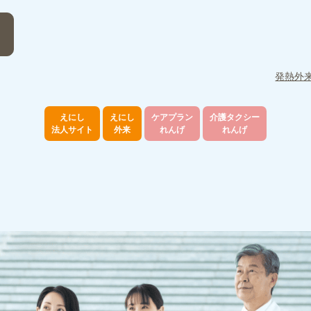
発熱外
えにし
えにし
ケアプラン
介護タクシー
法人サイト
外来
れんげ
れんげ