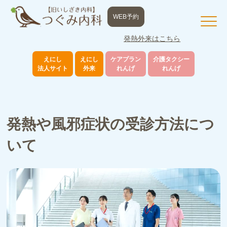
WEB予約
発熱外来はこちら
えにし
えにし
ケアプラン
介護タクシー
法人サイト
外来
れんげ
れんげ
発熱や風邪症状の受診方法につ
いて