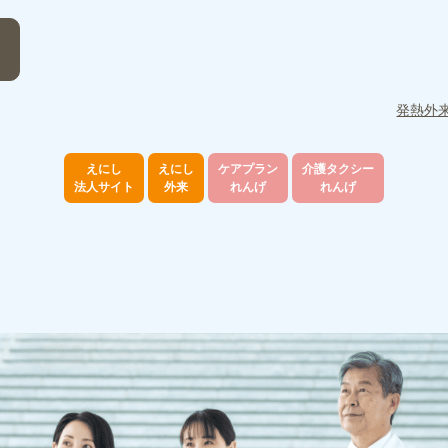
発熱外
えにし
えにし
ケアプラン
介護タクシー
法人サイト
外来
れんげ
れんげ