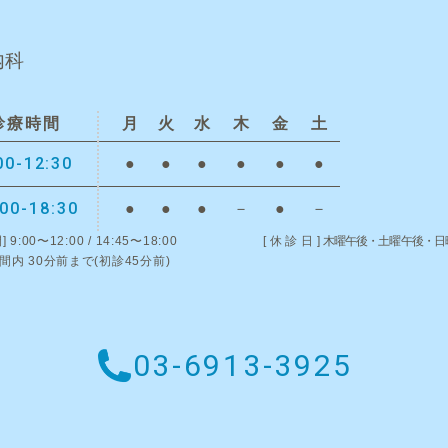
内科
診療時間
月
火
水
木
金
土
00-12:30
●
●
●
●
●
●
:00-18:30
●
●
●
－
●
－
]
9:00〜12:00 / 14:45〜18:00
[休診日]
木曜午後・土曜午後・日
間内 30分前まで(初診45分前)
03-6913-3925