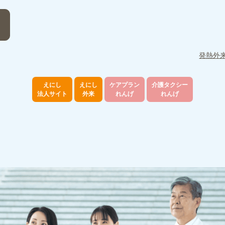
発熱外
えにし
えにし
ケアプラン
介護タクシー
法人サイト
外来
れんげ
れんげ