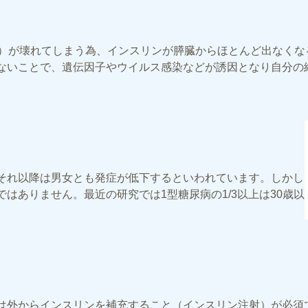
胞）が壊れてしまう為、インスリンが膵臓からほとんど出なくな
ないことで、遺伝因子やウイルス感染などが誘因となり自分の
それ以降は男女とも発症が低下するといわれています。しかし
はありません。最近の研究では1型糖尿病の1/3以上は30歳以
は外からインスリンを補充すること（インスリン注射）が必須