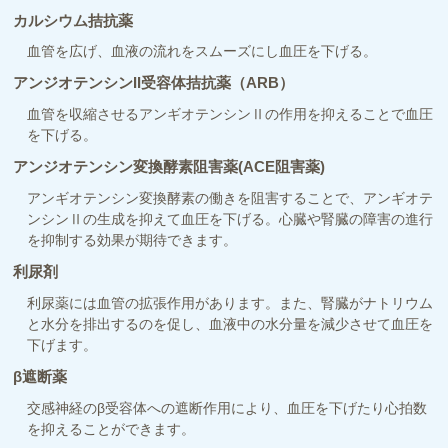
カルシウム拮抗薬
血管を広げ、血液の流れをスムーズにし血圧を下げる。
アンジオテンシンII受容体拮抗薬（ARB）
血管を収縮させるアンギオテンシンⅡの作用を抑えることで血圧
を下げる。
アンジオテンシン変換酵素阻害薬(ACE阻害薬)
アンギオテンシン変換酵素の働きを阻害することで、アンギオテ
ンシンⅡの生成を抑えて血圧を下げる。心臓や腎臓の障害の進行
を抑制する効果が期待できます。
利尿剤
利尿薬には血管の拡張作用があります。また、腎臓がナトリウム
と水分を排出するのを促し、血液中の水分量を減少させて血圧を
下げます。
β遮断薬
交感神経のβ受容体への遮断作用により、血圧を下げたり心拍数
を抑えることができます。