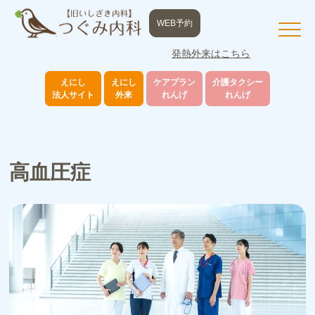
WEB予約
発熱外来はこちら
えにし
えにし
ケアプラン
介護タクシー
法人サイト
外来
れんげ
れんげ
高血圧症