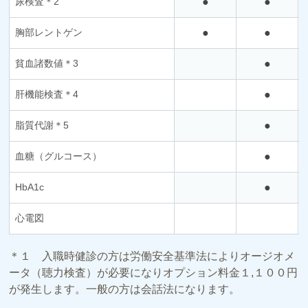
尿検査＊2
●
●
胸部レントゲン
●
●
貧血諸数値＊3
●
肝機能検査＊4
●
脂質代謝＊5
●
血糖（グルコース）
●
HbA1c
●
心電図
＊１ 入職時健診の方は労働安全基準法によりオージオメ
ータ（聴力検査）が必要になりオプション料金１,１００円
が発生します。一般の方は会話法になります。