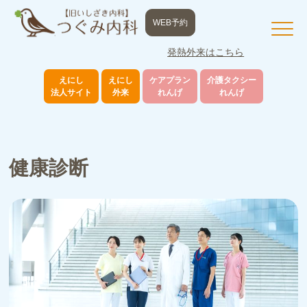
WEB予約
発熱外来はこちら
えにし
えにし
ケアプラン
介護タクシー
法人サイト
外来
れんげ
れんげ
健康診断