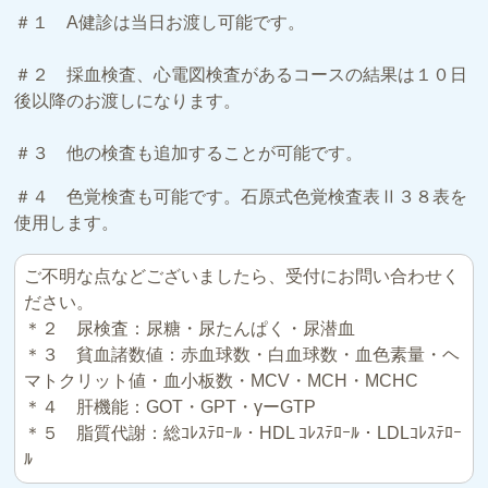
＃１ A健診は当日お渡し可能です。
＃２ 採血検査、心電図検査があるコースの結果は１０日
後以降のお渡しになります。
＃３ 他の検査も追加することが可能です。
＃４ 色覚検査も可能です。石原式色覚検査表Ⅱ３８表を
使用します。
ご不明な点などございましたら、受付にお問い合わせく
ださい。
＊２ 尿検査：尿糖・尿たんぱく・尿潜血
＊３ 貧血諸数値：赤血球数・白血球数・血色素量・ヘ
マトクリット値・血小板数・MCV・MCH・MCHC
＊４ 肝機能：GOT・GPT・γーGTP
＊５ 脂質代謝：総ｺﾚｽﾃﾛｰﾙ・HDL ｺﾚｽﾃﾛｰﾙ・LDLｺﾚｽﾃﾛｰ
ﾙ