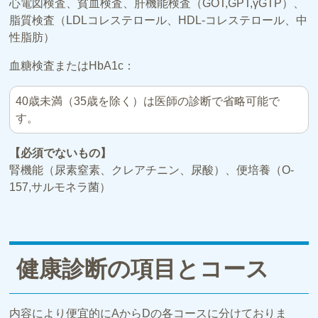
心電図検査、貧血検査、肝機能検査（GOT,GPT,γGTP）、
脂質検査（LDLコレステロール、HDL-コレステロール、中
性脂肪）
血糖検査またはHbA1c：
40歳未満（35歳を除く）は医師の診断で省略可能で
す。
【必須でないもの】
腎機能（尿素窒素、クレアチニン、尿酸）、便培養（O-
157,サルモネラ菌）
健康診断の項目とコース
内容により便宜的にAからDの各コースに分けておりま