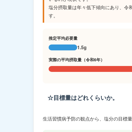
塩分摂取量は年々低下傾向にあり、令
す。
推定平均必要量
1.5g
実際の平均摂取量（令和6年）
☆目標量はどれくらいか。
生活習慣病予防の観点から、塩分の目標