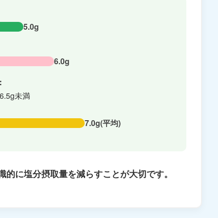
5.0g
6.0g
：
.5g未満
る
7.0g(平均)
識的に塩分摂取量を減らすことが大切です。