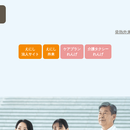
発熱外
えにし
えにし
ケアプラン
介護タクシー
法人サイト
外来
れんげ
れんげ