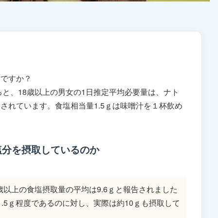
じですか？
ると、18歳以上の男女の1日推定平均必要量は、ナト
gとされています。食塩相当量1.5ｇは味噌汁を１杯飲め
塩分を摂取しているのか
歳以上の食塩摂取量の平均は9.6ｇと報告されました
が1.5ｇ程度であるのに対し、実際は約10ｇも摂取して